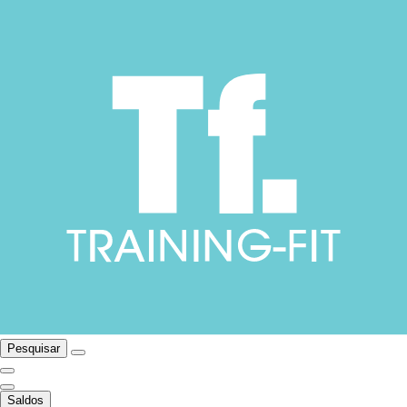
Pesquisar
Saldos