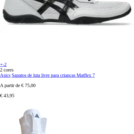
+-2
2 cores
Asics
Sapatos de luta livre para crianças Matflex 7
A partir de
€ 75,00
€ 43,95