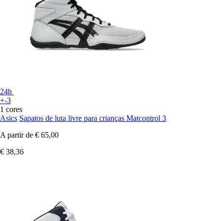
24h
+-3
1 cores
Asics
Sapatos de luta livre para crianças Matcontrol 3
A partir de
€ 65,00
€ 38,36