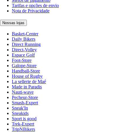
Meios de pagamento
Tarifas e opções de envio
Nota de Privacidade
Nossas lojas
Basket-Center
Daily Bikers
Direct Running
Direct-Volley
Espace Golf
Foot-Store
Galope-Store
Handball-Store
House of Rugby
La sellerie de Maé
Made in Paradis
Nauti-wave
Pecheur-Store
Smash-Expert
Sneak'In
Sneakids
Sport is good
Trek-Expert
TripNBikers