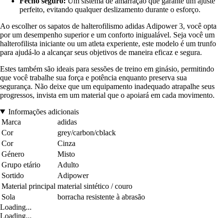
Fecho seguro:
Um sistema de amarração que garante um ajuste
perfeito, evitando qualquer deslizamento durante o esforço.
Ao escolher os sapatos de halterofilismo adidas Adipower 3, você opta
por um desempenho superior e um conforto inigualável. Seja você um
halterofilista iniciante ou um atleta experiente, este modelo é um trunfo
para ajudá-lo a alcançar seus objetivos de maneira eficaz e segura.
Estes também são ideais para sessões de treino em ginásio, permitindo
que você trabalhe sua força e potência enquanto preserva sua
segurança. Não deixe que um equipamento inadequado atrapalhe seus
progressos, invista em um material que o apoiará em cada movimento.
Informações adicionais
Marca
adidas
Cor
grey/carbon/cblack
Cor
Cinza
Género
Misto
Grupo etário
Adulto
Sortido
Adipower
Material principal
material sintético / couro
Sola
borracha resistente à abrasão
Loading...
Loading...