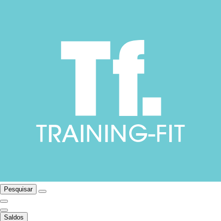
Pesquisar
Saldos