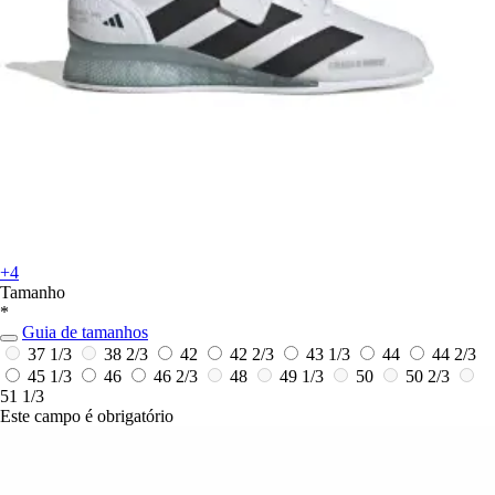
+4
Tamanho
*
Guia de tamanhos
37 1/3
38 2/3
42
42 2/3
43 1/3
44
44 2/3
45 1/3
46
46 2/3
48
49 1/3
50
50 2/3
51 1/3
Este campo é obrigatório