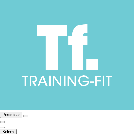
Pesquisar
Saldos