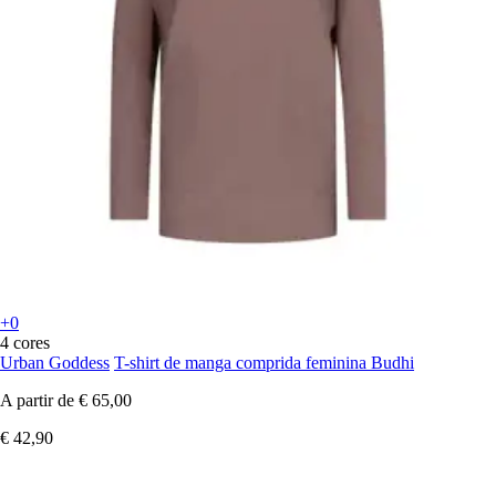
+0
4 cores
Urban Goddess
T-shirt de manga comprida feminina Budhi
A partir de
€ 65,00
€ 42,90