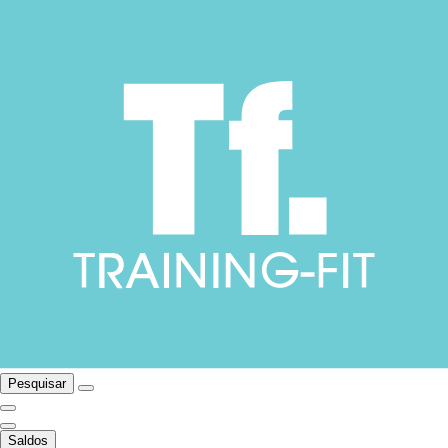
Pesquisar
Saldos