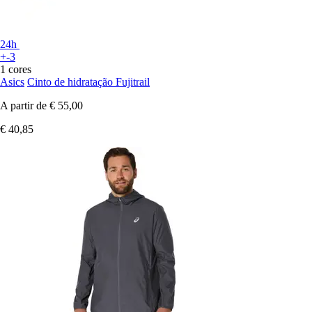
24h
+-3
1 cores
Asics
Cinto de hidratação Fujitrail
A partir de
€ 55,00
€ 40,85