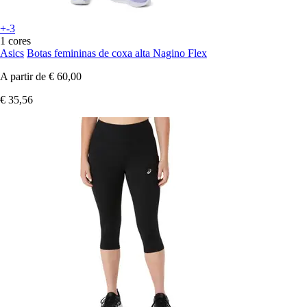
+-3
1 cores
Asics
Botas femininas de coxa alta Nagino Flex
A partir de
€ 60,00
€ 35,56