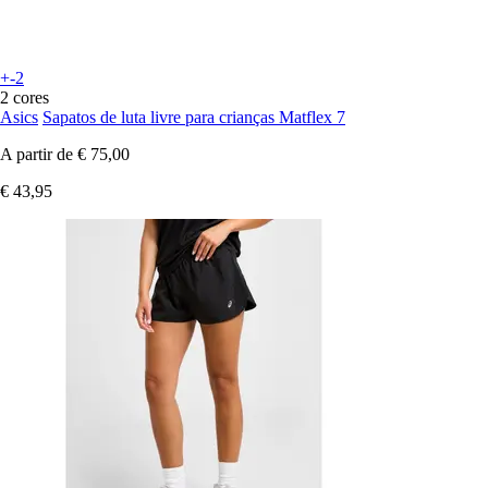
+-2
2 cores
Asics
Sapatos de luta livre para crianças Matflex 7
A partir de
€ 75,00
€ 43,95