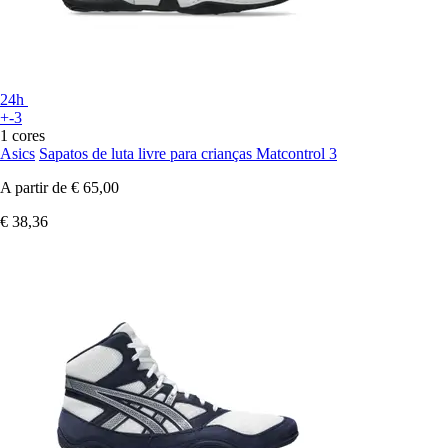
24h
+-3
1 cores
Asics
Sapatos de luta livre para crianças Matcontrol 3
A partir de
€ 65,00
€ 38,36