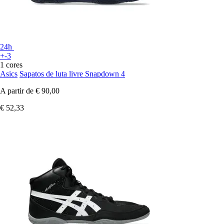
24h
+-3
1 cores
Asics
Sapatos de luta livre Snapdown 4
A partir de
€ 90,00
€ 52,33