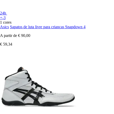
24h
+-3
1 cores
Asics
Sapatos de luta livre para crianças Snapdown 4
A partir de
€ 90,00
€ 59,34