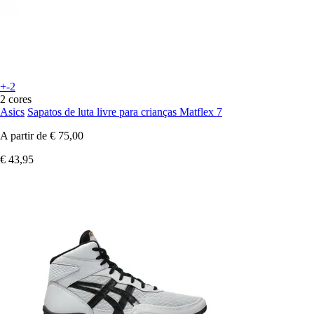
+-2
2 cores
Asics
Sapatos de luta livre para crianças Matflex 7
A partir de
€ 75,00
€ 43,95