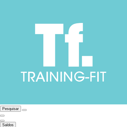
Pesquisar
Saldos