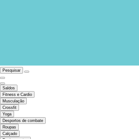
Pesquisar
Saldos
Fitness e Cardio
Musculação
Crossfit
Yoga
Desportos de combate
Roupas
Calçado