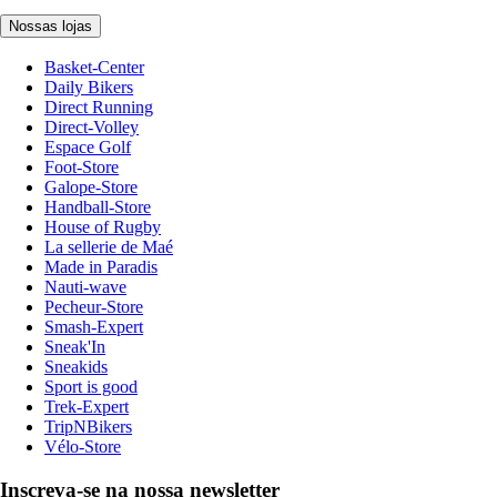
Nossas lojas
Basket-Center
Daily Bikers
Direct Running
Direct-Volley
Espace Golf
Foot-Store
Galope-Store
Handball-Store
House of Rugby
La sellerie de Maé
Made in Paradis
Nauti-wave
Pecheur-Store
Smash-Expert
Sneak'In
Sneakids
Sport is good
Trek-Expert
TripNBikers
Vélo-Store
Inscreva-se na nossa newsletter