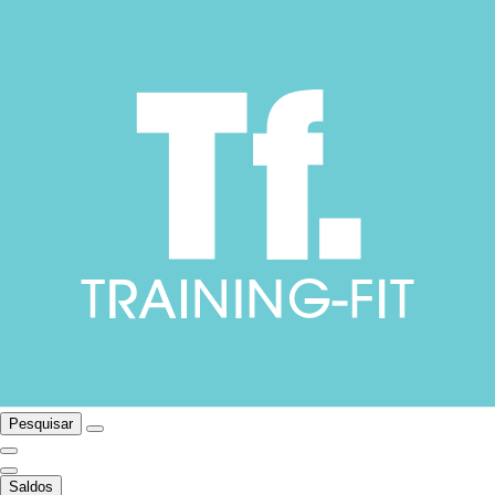
Pesquisar
Saldos