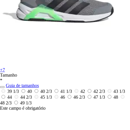
+7
Tamanho
*
Guia de tamanhos
39 1/3
40
40 2/3
41 1/3
42
42 2/3
43 1/3
44
44 2/3
45 1/3
46
46 2/3
47 1/3
48
48 2/3
49 1/3
Este campo é obrigatório