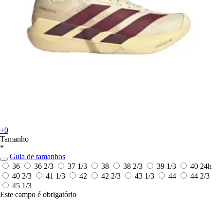
+0
Tamanho
*
Guia de tamanhos
36
36 2/3
37 1/3
38
38 2/3
39 1/3
40
24h
40 2/3
41 1/3
42
42 2/3
43 1/3
44
44 2/3
45 1/3
Este campo é obrigatório