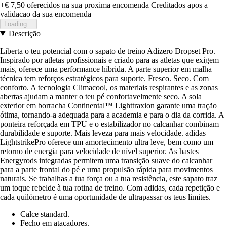
+€ 7,50
oferecidos na sua proxima encomenda
Creditados apos a
validacao da sua encomenda
Loading...
Descrição
Liberta o teu potencial com o sapato de treino Adizero Dropset Pro.
Inspirado por atletas profissionais e criado para as atletas que exigem
mais, oferece uma performance híbrida. A parte superior em malha
técnica tem reforços estratégicos para suporte. Fresco. Seco. Com
conforto. A tecnologia Climacool, os materiais respirantes e as zonas
abertas ajudam a manter o teu pé confortavelmente seco. A sola
exterior em borracha Continental™ Lighttraxion garante uma tração
ótima, tornando-a adequada para a academia e para o dia da corrida. A
ponteira reforçada em TPU e o estabilizador no calcanhar combinam
durabilidade e suporte. Mais leveza para mais velocidade. adidas
LightstrikePro oferece um amortecimento ultra leve, bem como um
retorno de energia para velocidade de nível superior. As hastes
Energyrods integradas permitem uma transição suave do calcanhar
para a parte frontal do pé e uma propulsão rápida para movimentos
naturais. Se trabalhas a tua força ou a tua resistência, este sapato traz
um toque rebelde à tua rotina de treino. Com adidas, cada repetição e
cada quilómetro é uma oportunidade de ultrapassar os teus limites.
Calce standard.
Fecho em atacadores.