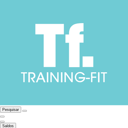
Pesquisar
Saldos