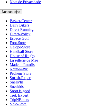
Nota de Privacidade
Nossas lojas
Basket-Center
Daily Bikers
Direct Running
Direct-Volley
Espace Golf
Foot-Store
Galope-Store
Handball-Store
House of Rugby
La sellerie de Maé
Made in Paradis
Nauti-wave
Pecheur-Store
Smash-Expert
Sneak'In
Sneakids
Sport is good
Trek-Expert
TripNBikers
Vélo-Store