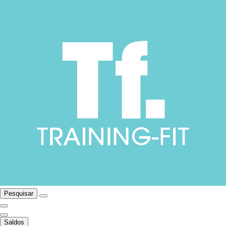
Pesquisar
Saldos