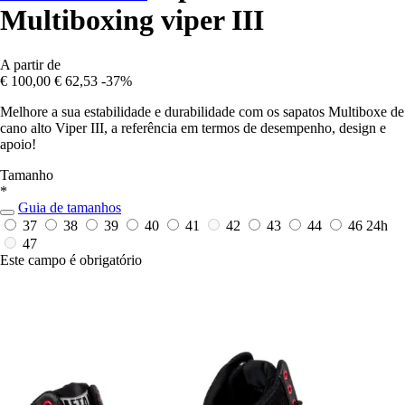
Multiboxing viper III
A partir de
€ 100,00
€ 62,53
-37%
Melhore a sua estabilidade e durabilidade com os sapatos Multiboxe de
cano alto Viper III, a referência em termos de desempenho, design e
apoio!
Tamanho
*
Guia de tamanhos
37
38
39
40
41
42
43
44
46
24h
47
Este campo é obrigatório