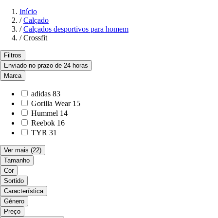
Início
/
Calçado
/
Calçados desportivos para homem
/
Crossfit
Filtros
Enviado no prazo de 24 horas
Marca
adidas
83
Gorilla Wear
15
Hummel
14
Reebok
16
TYR
31
Ver mais
(22)
Tamanho
Cor
Sortido
Característica
Género
Preço