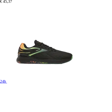
€ 45,37
24h