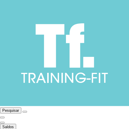
Pesquisar
Saldos