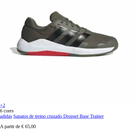
+2
6 cores
adidas
Sapatos de treino cruzado Dropset Base Trainer
A partir de
€ 65,00