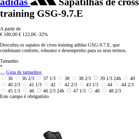
adidas
Sapatilhas de cross
training GSG-9.7.E
A partir de
€ 180,00
€ 122,06
-32%
Descubra os sapatos de cross training adidas GSG-9.7.E, que
combinam conforto, robustez e desempenho para os seus treinos.
Tamanho
*
Guia de tamanhos
36
36 2/3
37 1/3
38
38 2/3
39 1/3
24h
40
40 2/3
41 1/3
42
42 2/3
43 1/3
44
44 2/3
45 1/3
46
46 2/3
24h
47 1/3
48
48 2/3
Este campo é obrigatório