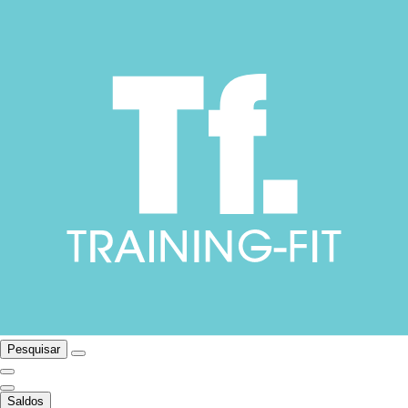
Pesquisar
Saldos