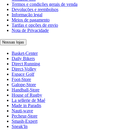
Termos e condições gerais de venda
Devoluções e reembolsos
Informação legal
Meios de pagamento
Tarifas e opções de envio
Nota de Privacidade
Nossas lojas
Basket-Center
Daily Bikers
Direct Running
Direct-Volley
Espace Golf
Foot-Store
Galope-Store
Handball-Store
House of Rugby
La sellerie de Maé
Made in Paradis
Nauti-wave
Pecheur-Store
Smash-Expert
Sneak'In