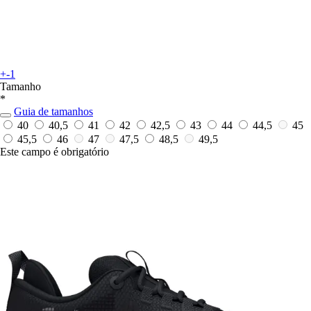
+-1
Tamanho
*
Guia de tamanhos
40
40,5
41
42
42,5
43
44
44,5
45
45,5
46
47
47,5
48,5
49,5
Este campo é obrigatório