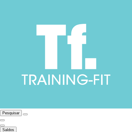
Pesquisar
Saldos