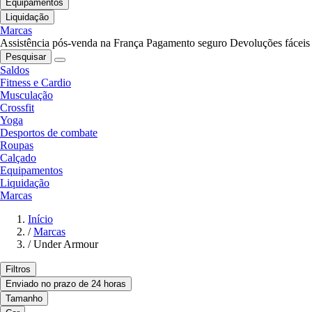
Equipamentos
Liquidação
Marcas
Assistência pós-venda na França
Pagamento seguro
Devoluções fáceis
Pesquisar
Saldos
Fitness e Cardio
Musculação
Crossfit
Yoga
Desportos de combate
Roupas
Calçado
Equipamentos
Liquidação
Marcas
Início
/
Marcas
/
Under Armour
Filtros
Enviado no prazo de 24 horas
Tamanho