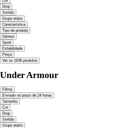
Cor
Drop
Sortido
Grupo etário
Característica
Tipo de produto
Género
Sport
Estabilidade
Preço
Ver os 1636 produtos
Under Armour
Filtros
Enviado no prazo de 24 horas
Tamanho
Cor
Drop
Sortido
Grupo etário