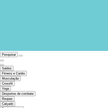
Pesquisar
Saldos
Fitness e Cardio
Musculação
Crossfit
Yoga
Desportos de combate
Roupas
Calçado