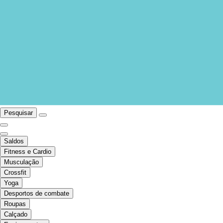
Pesquisar
Saldos
Fitness e Cardio
Musculação
Crossfit
Yoga
Desportos de combate
Roupas
Calçado