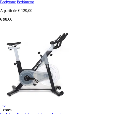
Bodytone
Pedómetro
A partir de
€ 129,00
€ 98,66
+-3
1 cores