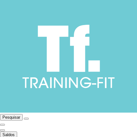
Pesquisar
Saldos