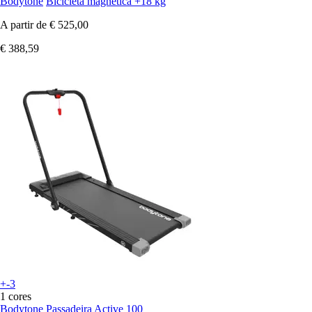
Bodytone
Bicicleta magnética +18 kg
A partir de
€ 525,00
€ 388,59
+-3
1 cores
Bodytone
Passadeira Active 100