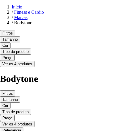
Início
/
Fitness e Cardio
/
Marcas
/
Bodytone
Filtros
Tamanho
Cor
Tipo de produto
Preço
Ver os 4 produtos
Bodytone
Filtros
Tamanho
Cor
Tipo de produto
Preço
Ver os 4 produtos
Relevância