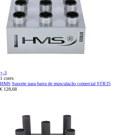
+-3
1 cores
HMS
Suporte para barra de musculação comercial STR35
€ 128,68