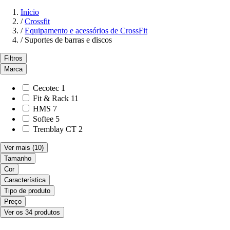
Início
/
Crossfit
/
Equipamento e acessórios de CrossFit
/
Suportes de barras e discos
Filtros
Marca
Cecotec
1
Fit & Rack
11
HMS
7
Softee
5
Tremblay CT
2
Ver mais
(10)
Tamanho
Cor
Característica
Tipo de produto
Preço
Ver os 34 produtos