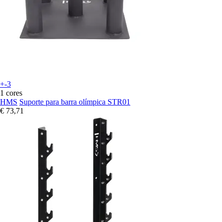
+-3
1 cores
HMS
Suporte para barra olímpica STR01
€ 73,71