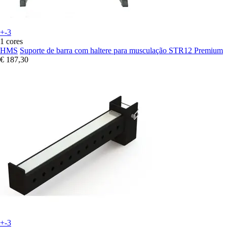
+-3
1 cores
HMS
Suporte de barra com haltere para musculação STR12 Premium
€ 187,30
+-3