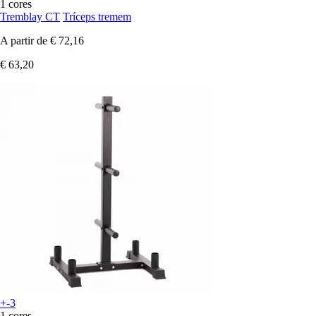
1 cores
Tremblay CT
Tríceps tremem
A partir de
€ 72,16
€ 63,20
+-3
1 cores