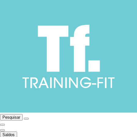
Pesquisar
Saldos