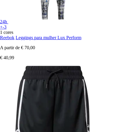
24h
+-3
1 cores
Reebok
Leggings para mulher Lux Perform
A partir de
€ 70,00
€ 40,99