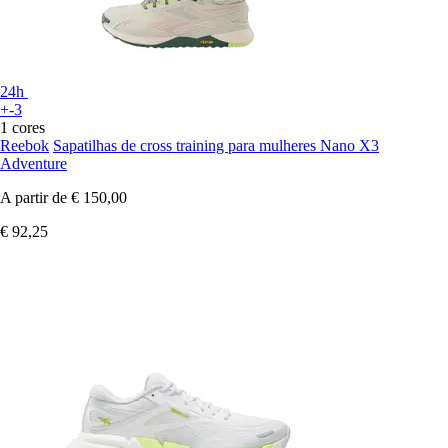
24h
+-3
1 cores
Reebok
Sapatilhas de cross training para mulheres Nano X3
Adventure
A partir de
€ 150,00
€ 92,25