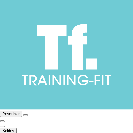
Pesquisar
Saldos