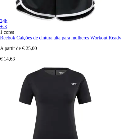
24h
+-3
1 cores
Reebok
Calções de cintura alta para mulheres Workout Ready
A partir de
€ 25,00
€ 14,63