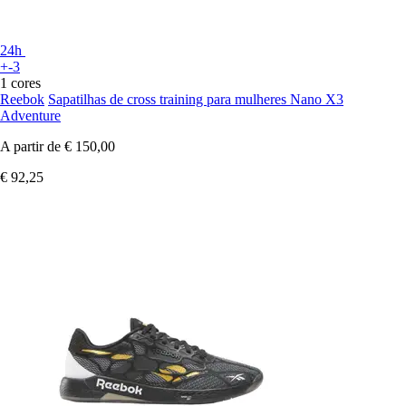
24h
+-3
1 cores
Reebok
Sapatilhas de cross training para mulheres Nano X3
Adventure
A partir de
€ 150,00
€ 92,25