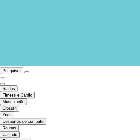
Pesquisar
Saldos
Fitness e Cardio
Musculação
Crossfit
Yoga
Desportos de combate
Roupas
Calçado