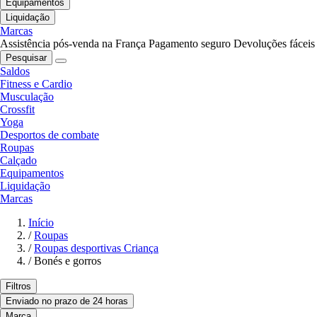
Equipamentos
Liquidação
Marcas
Assistência pós-venda na França
Pagamento seguro
Devoluções fáceis
Pesquisar
Saldos
Fitness e Cardio
Musculação
Crossfit
Yoga
Desportos de combate
Roupas
Calçado
Equipamentos
Liquidação
Marcas
Início
/
Roupas
/
Roupas desportivas Criança
/
Bonés e gorros
Filtros
Enviado no prazo de 24 horas
Marca