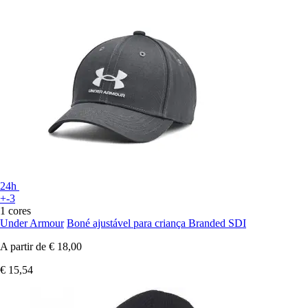
24h
+-3
1 cores
Under Armour
Boné ajustável para criança Branded SDI
A partir de
€ 18,00
€ 15,54