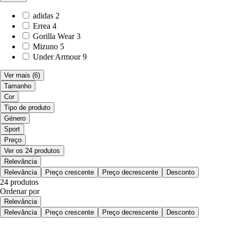
adidas
2
Errea
4
Gorilla Wear
3
Mizuno
5
Under Armour
9
Ver mais
(6)
Tamanho
Cor
Tipo de produto
Género
Sport
Preço
Ver os 24 produtos
Relevância
Relevância
Preço crescente
Preço decrescente
Desconto
24 produtos
Ordenar por
Relevância
Relevância
Preço crescente
Preço decrescente
Desconto