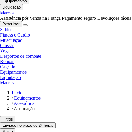
Equipamentos
Liquidação
Marcas
Assistência pós-venda na França
Pagamento seguro
Devoluções fáceis
Pesquisar
Saldos
Fitness e Cardio
Musculação
Crossfit
Yoga
Desportos de combate
Roupas
Calçado
Equipamentos
Liquidação
Marcas
Início
/
Equipamentos
/
Acessórios
/
Arrumação
Filtros
Enviado no prazo de 24 horas
Marca