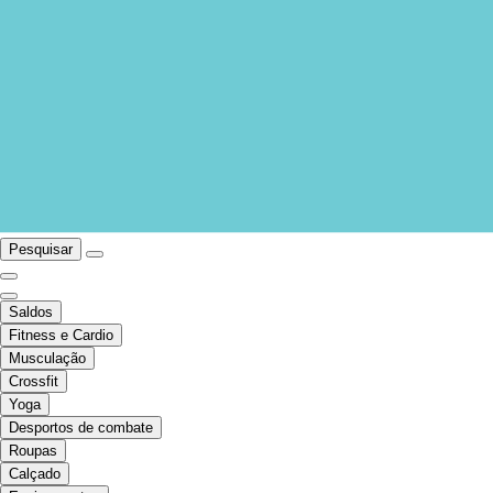
Pesquisar
Saldos
Fitness e Cardio
Musculação
Crossfit
Yoga
Desportos de combate
Roupas
Calçado