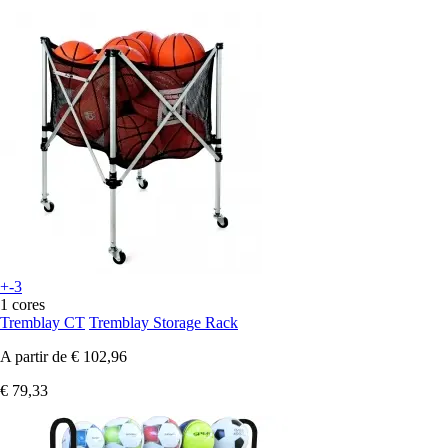
+-3
1 cores
Tremblay CT
Tremblay Storage Rack
A partir de
€ 102,96
€ 79,33