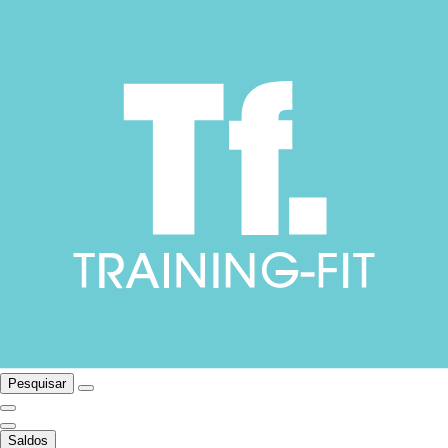
Pesquisar
Saldos