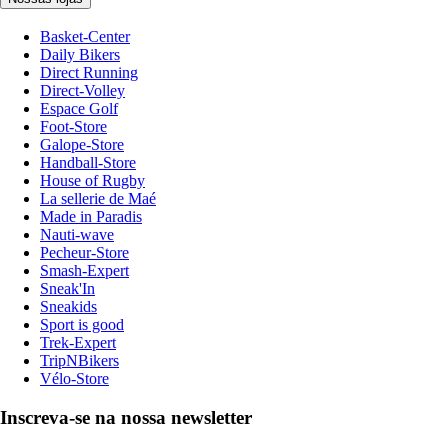
Basket-Center
Daily Bikers
Direct Running
Direct-Volley
Espace Golf
Foot-Store
Galope-Store
Handball-Store
House of Rugby
La sellerie de Maé
Made in Paradis
Nauti-wave
Pecheur-Store
Smash-Expert
Sneak'In
Sneakids
Sport is good
Trek-Expert
TripNBikers
Vélo-Store
Inscreva-se na nossa newsletter