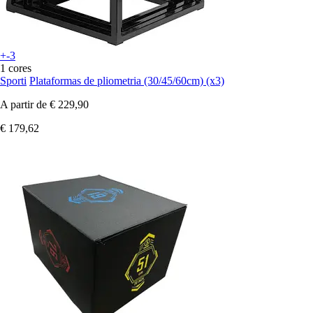
+-3
1 cores
Sporti
Plataformas de pliometria (30/45/60cm) (x3)
A partir de
€ 229,90
€ 179,62