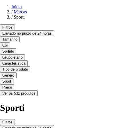
Início
/
Marcas
/
Sporti
Filtros
Enviado no prazo de 24 horas
Tamanho
Cor
Sortido
Grupo etário
Característica
Tipo de produto
Género
Sport
Preço
Ver os 531 produtos
Sporti
Filtros