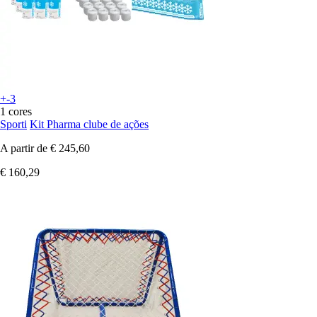
+-3
1 cores
Sporti
Kit Pharma clube de ações
A partir de
€ 245,60
€ 160,29