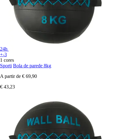
24h
+-3
1 cores
Sporti
Bola de parede 8kg
A partir de
€ 69,90
€ 43,23