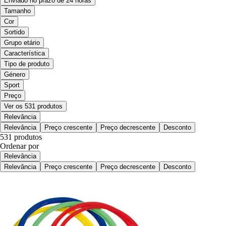
Enviado no prazo de 24 horas
Tamanho
Cor
Sortido
Grupo etário
Característica
Tipo de produto
Género
Sport
Preço
Ver os 531 produtos
Relevância
Relevância
Preço crescente
Preço decrescente
Desconto
531 produtos
Ordenar por
Relevância
Relevância
Preço crescente
Preço decrescente
Desconto