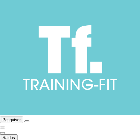
Pesquisar
Saldos