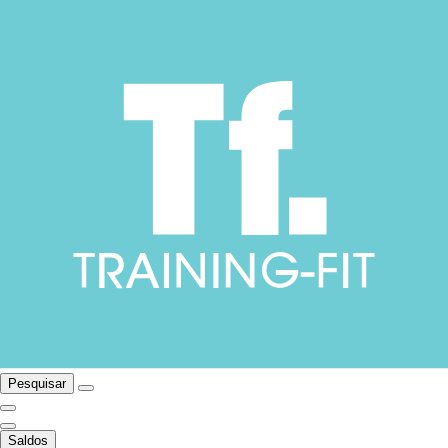
Pesquisar
Saldos