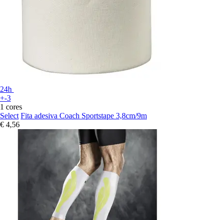
24h
+-3
1 cores
Select
Fita adesiva Coach Sportstape 3,8cm/9m
€ 4,56