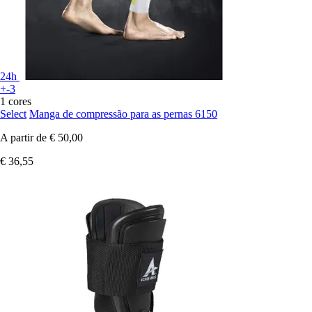
24h
+-3
1 cores
Select
Manga de compressão para as pernas 6150
A partir de
€ 50,00
€ 36,55