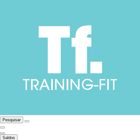
Pesquisar
Saldos