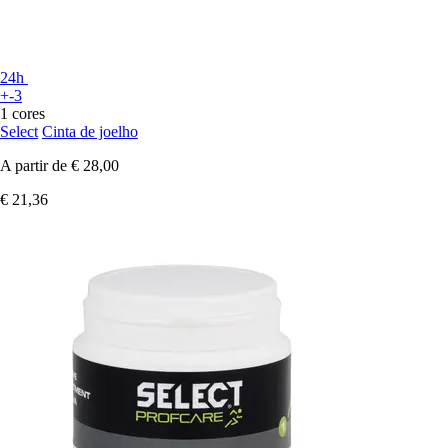
24h
+-3
1 cores
Select
Cinta de joelho
A partir de
€ 28,00
€ 21,36