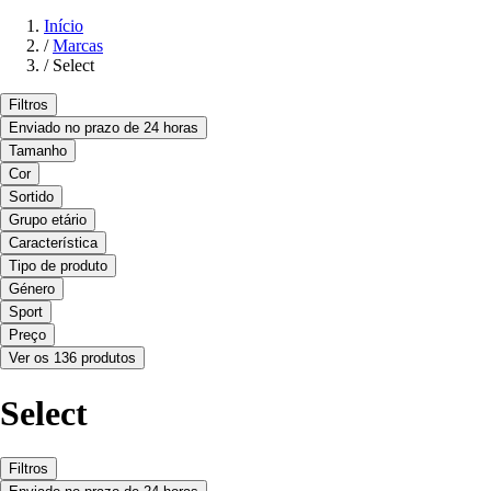
Início
/
Marcas
/
Select
Filtros
Enviado no prazo de 24 horas
Tamanho
Cor
Sortido
Grupo etário
Característica
Tipo de produto
Género
Sport
Preço
Ver os 136 produtos
Select
Filtros