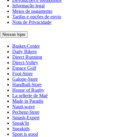
Devoluções e reembolsos
Informação legal
Meios de pagamento
Tarifas e opções de envio
Nota de Privacidade
Nossas lojas
Basket-Center
Daily Bikers
Direct Running
Direct-Volley
Espace Golf
Foot-Store
Galope-Store
Handball-Store
House of Rugby
La sellerie de Maé
Made in Paradis
Nauti-wave
Pecheur-Store
Smash-Expert
Sneak'In
Sneakids
Sport is good