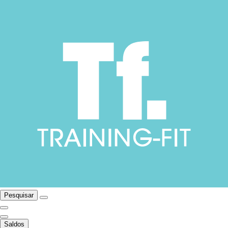
Pesquisar
Saldos