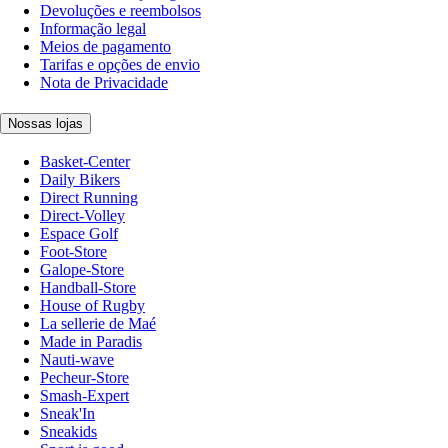
Devoluções e reembolsos
Informação legal
Meios de pagamento
Tarifas e opções de envio
Nota de Privacidade
Nossas lojas
Basket-Center
Daily Bikers
Direct Running
Direct-Volley
Espace Golf
Foot-Store
Galope-Store
Handball-Store
House of Rugby
La sellerie de Maé
Made in Paradis
Nauti-wave
Pecheur-Store
Smash-Expert
Sneak'In
Sneakids