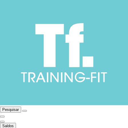
Pesquisar
Saldos