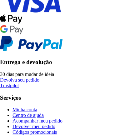
Entrega e devolução
30 dias para mudar de ideia
Devolva seu pedido
Trustpilot
Serviços
Minha conta
Centro de ajuda
Acompanhar meu pedido
Devolver meu pedido
Códigos promocionais