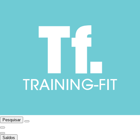
Pesquisar
Saldos