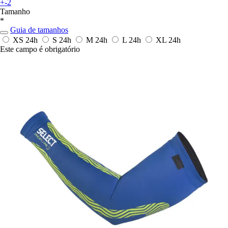
+-2
Tamanho
*
Guia de tamanhos
XS
24h
S
24h
M
24h
L
24h
XL
24h
Este campo é obrigatório