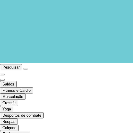
Pesquisar
Saldos
Fitness e Cardio
Musculação
Crossfit
Yoga
Desportos de combate
Roupas
Calçado