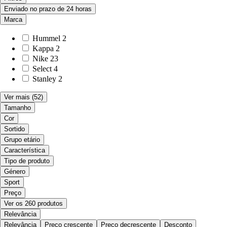
Enviado no prazo de 24 horas
Marca
Hummel
2
Kappa
2
Nike
23
Select
4
Stanley
2
Ver mais
(52)
Tamanho
Cor
Sortido
Grupo etário
Característica
Tipo de produto
Género
Sport
Preço
Ver os 260 produtos
Relevância
Relevância
Preço crescente
Preço decrescente
Desconto