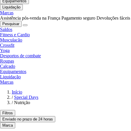
Equipamentos
Liquidação
Marcas
Assistência pós-venda na França
Pagamento seguro
Devoluções fáceis
Pesquisar
Saldos
Fitness e Cardio
Musculação
Crossfit
Yoga
Desportos de combate
Roupas
Calçado
Equipamentos
Liquidação
Marcas
Início
/
Special Days
/
Nutrição
Filtros
Enviado no prazo de 24 horas
Marca