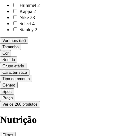
Hummel
2
Kappa
2
Nike
23
Select
4
Stanley
2
Ver mais
(52)
Tamanho
Cor
Sortido
Grupo etário
Característica
Tipo de produto
Género
Sport
Preço
Ver os 260 produtos
Nutrição
Filtros