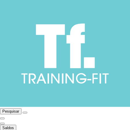
Pesquisar
Saldos