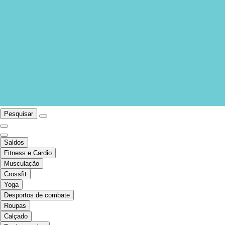
Pesquisar
Saldos
Fitness e Cardio
Musculação
Crossfit
Yoga
Desportos de combate
Roupas
Calçado