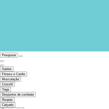
Pesquisar
Saldos
Fitness e Cardio
Musculação
Crossfit
Yoga
Desportos de combate
Roupas
Calçado