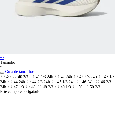
+3
Tamanho
*
Guia de tamanhos
40
40 2/3
41 1/3
24h
42
24h
42 2/3
24h
43 1/3
24h
44
24h
44 2/3
24h
45 1/3
24h
46
24h
46 2/3
24h
47 1/3
48
48 2/3
49 1/3
50
50 2/3
Este campo é obrigatório