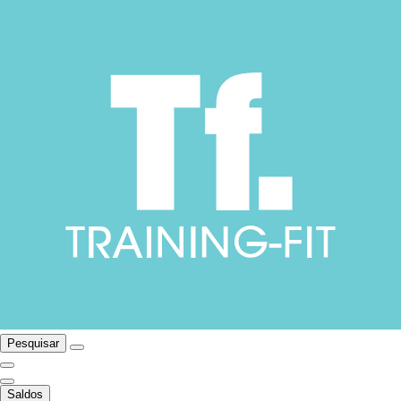
Pesquisar
Saldos