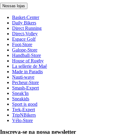
Nossas lojas
Basket-Center
Daily Bikers
Direct Running
Direct-Volley
Espace Golf
Foot-Store
Galope-Store
Handball-Store
House of Rugby
La sellerie de Maé
Made in Paradis
Nauti-wave
Pecheur-Store
Smash-Expert
Sneak'In
Sneakids
Sport is good
Trek-Expert
TripNBikers
Vélo-Store
Inscreva-se na nossa newsletter