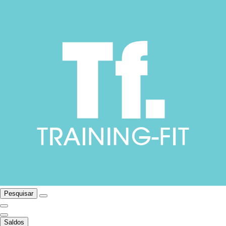
Pesquisar
Saldos