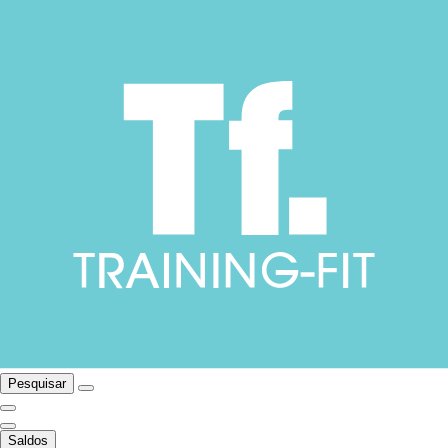
Pesquisar
Saldos