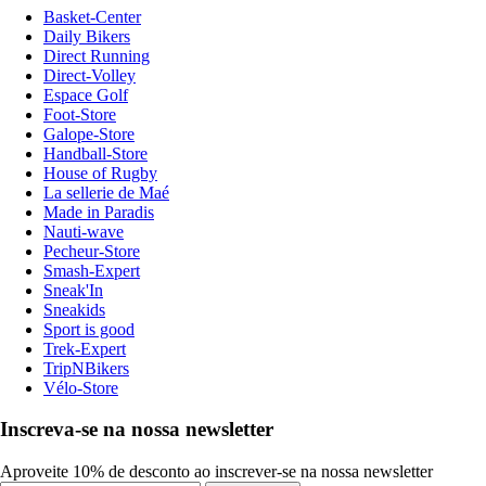
Basket-Center
Daily Bikers
Direct Running
Direct-Volley
Espace Golf
Foot-Store
Galope-Store
Handball-Store
House of Rugby
La sellerie de Maé
Made in Paradis
Nauti-wave
Pecheur-Store
Smash-Expert
Sneak'In
Sneakids
Sport is good
Trek-Expert
TripNBikers
Vélo-Store
Inscreva-se na nossa newsletter
Aproveite 10% de desconto ao inscrever-se na nossa newsletter