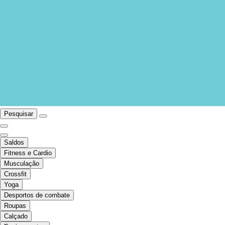
Pesquisar
Saldos
Fitness e Cardio
Musculação
Crossfit
Yoga
Desportos de combate
Roupas
Calçado