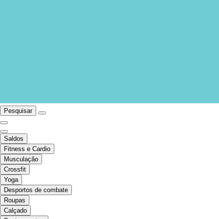
Pesquisar
Saldos
Fitness e Cardio
Musculação
Crossfit
Yoga
Desportos de combate
Roupas
Calçado