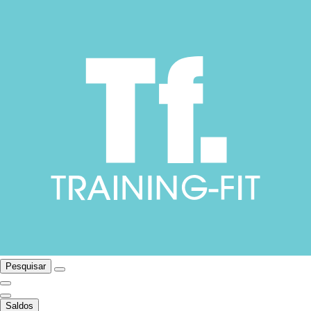
Pesquisar
Saldos