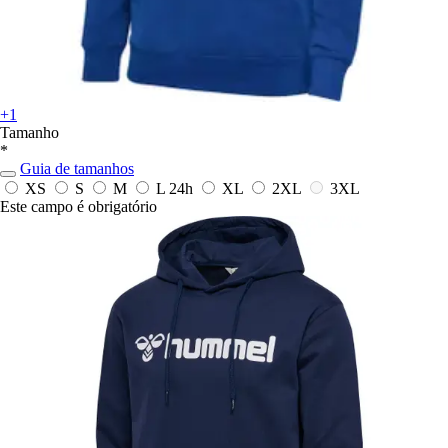
+1
Tamanho
*
Guia de tamanhos
XS
S
M
L
24h
XL
2XL
3XL
Este campo é obrigatório