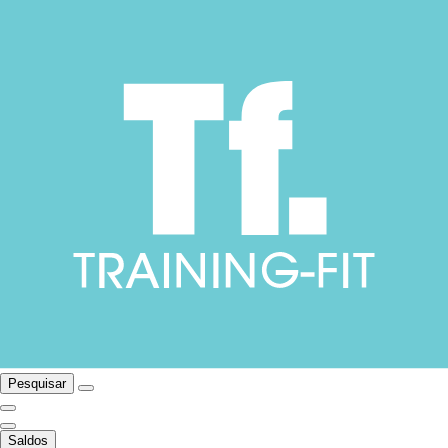
Pesquisar
Saldos