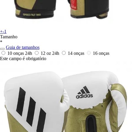
+-1
Tamanho
*
Guia de tamanhos
10 onças
24h
12 oz
24h
14 onças
16 onças
Este campo é obrigatório