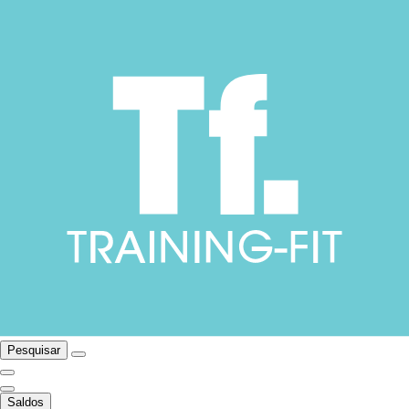
Pesquisar
Saldos