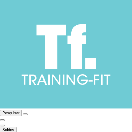
Pesquisar
Saldos