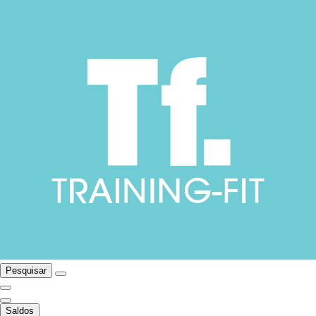
Pesquisar
Saldos