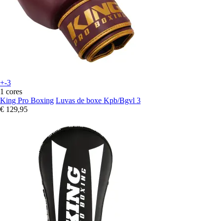
+-3
1 cores
King Pro Boxing
Luvas de boxe Kpb/Bgvl 3
€ 129,95