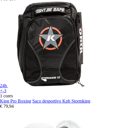
24h
+-3
1 cores
King Pro Boxing
Saco desportivo Kpb Stormking
€ 79,94