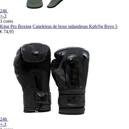
24h
+-3
1 cores
King Pro Boxing
Caneleiras de boxe tailandesas Kpb/Sg Revo 5
€ 74,95
24h
+-3