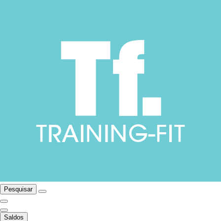
Pesquisar
Saldos