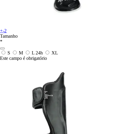
+-2
Tamanho
*
S
M
L
24h
XL
Este campo é obrigatório