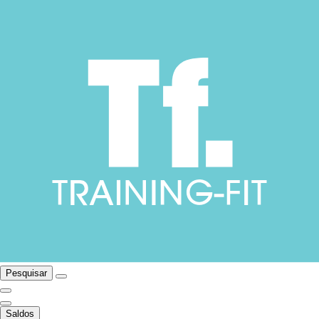
Pesquisar
Saldos