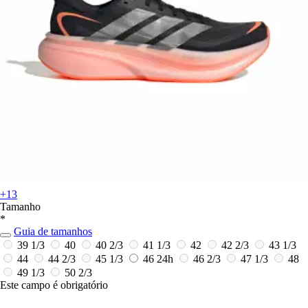
+13
Tamanho
*
Guia de tamanhos
39 1/3
40
40 2/3
41 1/3
42
42 2/3
43 1/3
44
44 2/3
45 1/3
46
24h
46 2/3
47 1/3
48
49 1/3
50 2/3
Este campo é obrigatório