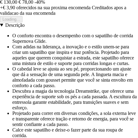
€ 130,00
€ 78,00
-40%
+€ 3,90
oferecidos na sua proxima encomenda
Creditados apos a
validacao da sua encomenda
Loading...
Descrição
O conforto encontra o desempenho com o sapatilho de corrida
Supernova Glide.
Com adidas na liderança, a inovação e o estilo unem-se para
criar um sapatilho que inspira e traz potência. Projetado para
aqueles que querem conquistar a estrada, este sapatilho oferece
uma mistura de estilo e suporte para corridas longas e curtas.
O cabedal leve se ajusta ao seu pé, proporcionando um ajuste
que dá a sensação de uma segunda pele. A lingueta macia e
almofadada com gousset permite que você se sinta envolto em
conforto a cada passo.
Descubra a magia da tecnologia Dreamstrike, que oferece uma
experiência de suporte sob os pés a cada passada. A escultura da
entressola garante estabilidade, para transições suaves e sem
esforço.
Projetado para correr em diversas condições, a sola externa leve
e transparente oferece tração e retorno de energia, para você se
sentir confiante a cada passo.
Calce este sapatilho e deixe-o fazer parte da sua roupa de
corrida.