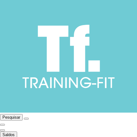
Pesquisar
Saldos