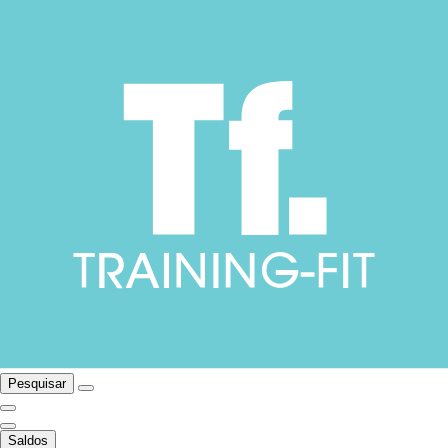
Pesquisar
Saldos