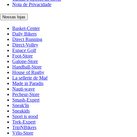
Nota de Privacidade
Nossas lojas
Basket-Center
Daily Bikers
Direct Running
Direct-Volley
Espace Golf
Foot-Store
Galope-Store
Handball-Store
House of Rugby
La sellerie de Maé
Made in Paradis
Nauti-wave
Pecheur-Store
Smash-Expert
Sneak'In
Sneakids
Sport is good
Trek-Expert
TripNBikers
Vélo-Store