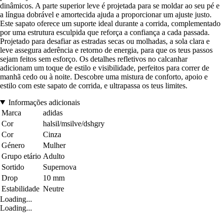
dinâmicos. A parte superior leve é projetada para se moldar ao seu pé e
a língua dobrável e amortecida ajuda a proporcionar um ajuste justo.
Este sapato oferece um suporte ideal durante a corrida, complementado
por uma estrutura esculpida que reforça a confiança a cada passada.
Projetado para desafiar as estradas secas ou molhadas, a sola clara e
leve assegura aderência e retorno de energia, para que os teus passos
sejam feitos sem esforço. Os detalhes refletivos no calcanhar
adicionam um toque de estilo e visibilidade, perfeitos para correr de
manhã cedo ou à noite. Descobre uma mistura de conforto, apoio e
estilo com este sapato de corrida, e ultrapassa os teus limites.
Informações adicionais
Marca
adidas
Cor
halsil/msilve/dshgry
Cor
Cinza
Género
Mulher
Grupo etário
Adulto
Sortido
Supernova
Drop
10 mm
Estabilidade
Neutre
Loading...
Loading...