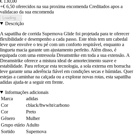
€ 130,00
+€ 6,50
oferecidos na sua proxima encomenda
Creditados apos a
validacao da sua encomenda
Loading...
Descrição
A sapatilha de corrida Supernova Glide foi projetada para te oferecer
flexibilidade e desempenho a cada passo. Este ténis tem um cabedal
leve que envolve o teu pé com um conforto respirável, enquanto a
lingueta macia garante um ajustamento perfeito. Além disso, é
equipada com uma entressola Dreamstrike em toda a sua extensão. A
Dreamstrike oferece a mistura ideal de amortecimento suave e
estabilidade. Para reforçar esta tecnologia, a sola externa em borracha
leve garante uma aderência fiável em condições secas e húmidas. Quer
estejas a caminhar na calçada ou a explorar novas rotas, esta sapatilha
adidas ajuda-te a seguir em frente.
Informações adicionais
Marca
adidas
Cor
cblack/ftwwht/carbono
Cor
Preto
Género
Mulher
Grupo etário
Adulto
Sortido
Supernova