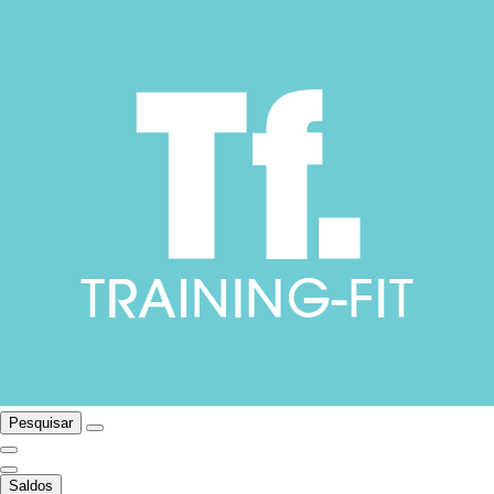
Pesquisar
Saldos