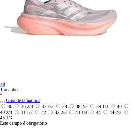
+8
Tamanho
*
Guia de tamanhos
36
36 2/3
37 1/3
38
38 2/3
39 1/3
40
40 2/3
41 1/3
42
42 2/3
43 1/3
44
44 2/3
45 1/3
Este campo é obrigatório