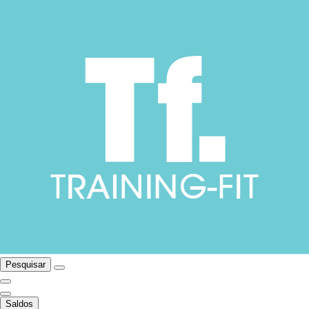
Pesquisar
Saldos