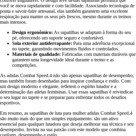
conforto inigualável. O design leve destas sapatilhas permitirá que
você se mova rapidamente e com facilidade. Associando tecnologia de
ponta e savoir-faire artesanal, elas também garantem uma excelente
respiração para manter os seus pés frescos, mesmo durante os treinos
mais intensos.
Design ergonômico:
As sapatilhas se adaptam à forma do seu
pé, oferecendo um suporte seguro e confortável.
Sola exterior antiderrapante:
Para uma aderência excepcional
no tapete, garantindo movimentos fluidos e controlados.
Materiais de qualidade:
Fabricadas com materiais duráveis que
garantem uma longevidade ideal durante o treino e as
competições.
As adidas Combat Speed.4 não são apenas sapatilhas de desempenho,
mas também foram desenhadas para inspirar confiança e estilo. Com
um design moderno e elegante, refletem o espírito lutador e a
determinação das atletas femininas. Usar essas sapatilhas é reivindicar
o seu lugar no tapete e se preparar para enfrentar todos os desafios
esportivos.
Em resumo, as sapatilhas de luta para mulher adidas Combat Speed.4
são muito mais do que um simples equipamento: são um ativo
essencial para qualquer lutadora que deseja melhorar sua técnica e seu
desempenho. Invista na sua paixão com este modelo que combina
conforto, desempenho e estilo.