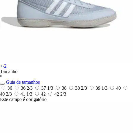
+-2
Tamanho
*
Guia de tamanhos
36
36 2/3
37 1/3
38
38 2/3
39 1/3
40
40 2/3
41 1/3
42
42 2/3
Este campo é obrigatório