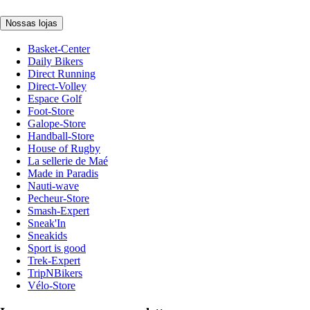
Nossas lojas
Basket-Center
Daily Bikers
Direct Running
Direct-Volley
Espace Golf
Foot-Store
Galope-Store
Handball-Store
House of Rugby
La sellerie de Maé
Made in Paradis
Nauti-wave
Pecheur-Store
Smash-Expert
Sneak'In
Sneakids
Sport is good
Trek-Expert
TripNBikers
Vélo-Store