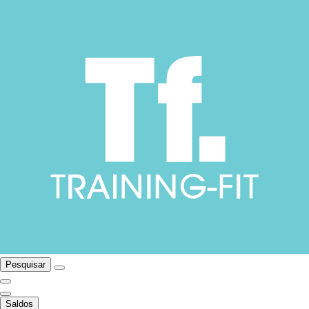
Pesquisar
Saldos