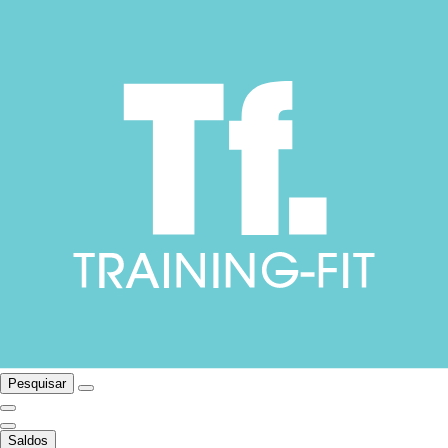
Pesquisar
Saldos