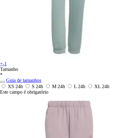
+-1
Tamanho
*
Guia de tamanhos
XS
24h
S
24h
M
24h
L
24h
XL
24h
Este campo é obrigatório