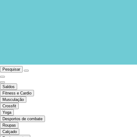
Pesquisar
Saldos
Fitness e Cardio
Musculação
Crossfit
Yoga
Desportos de combate
Roupas
Calçado