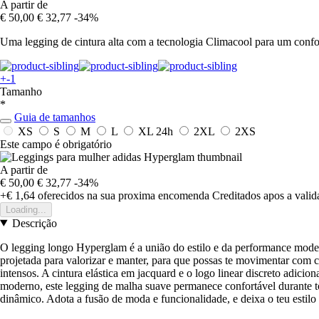
A partir de
€ 50,00
€ 32,77
-34%
Uma legging de cintura alta com a tecnologia Climacool para um confo
+-1
Tamanho
*
Guia de tamanhos
XS
S
M
L
XL
24h
2XL
2XS
Este campo é obrigatório
A partir de
€ 50,00
€ 32,77
-34%
+€ 1,64
oferecidos na sua proxima encomenda
Creditados apos a vali
Loading...
Descrição
O legging longo Hyperglam é a união do estilo e da performance moder
projetada para valorizar e manter, para que possas te movimentar com c
intensos. A cintura elástica em jacquard e o logo linear discreto adicio
moderno, este legging de malha suave permanece confortável durante todo
dinâmico. Adota a fusão de moda e funcionalidade, e deixa o teu estilo