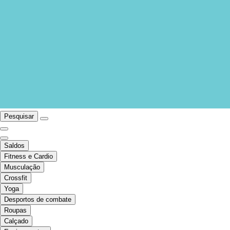
Pesquisar
Saldos
Fitness e Cardio
Musculação
Crossfit
Yoga
Desportos de combate
Roupas
Calçado