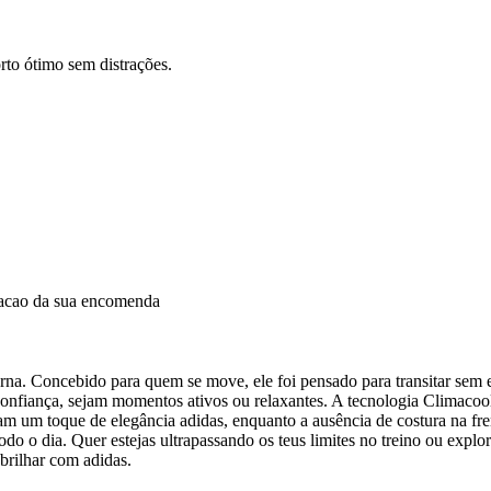
rto ótimo sem distrações.
dacao da sua encomenda
na. Concebido para quem se move, ele foi pensado para transitar sem e
onfiança, sejam momentos ativos ou relaxantes. A tecnologia Climacool g
nam um toque de elegância adidas, enquanto a ausência de costura na frent
 o dia. Quer estejas ultrapassando os teus limites no treino ou explora
 brilhar com adidas.